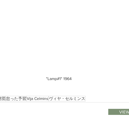
"Lamp#1" 1964
財団
怠った予習
Vija Celmins
ヴィヤ・セルミンス
VIEW