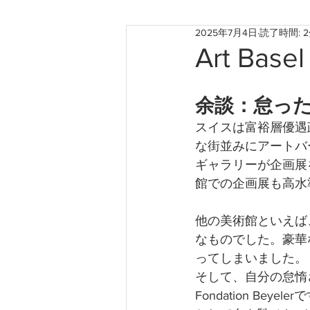
2025年7月4日
読了時間: 
お知らせ
神戸のこと
Art Basel
たからものforおくりもの2022
余談：怠っ
スイスは富裕層優遇
な街並みにアートバ
ギャラリーが企画展
館での企画展も高水
他の美術館といえば
なものでした。豪華
ってしまいました。
そして、自分の怠惰
Fondation B