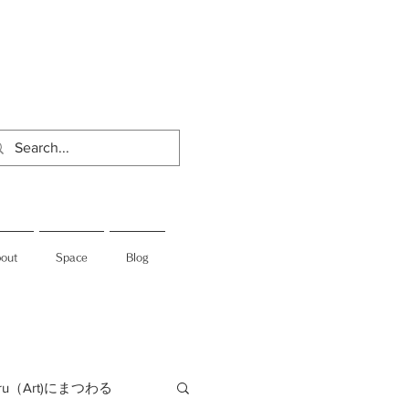
out
Space
Blog
jiru（Art)にまつわる