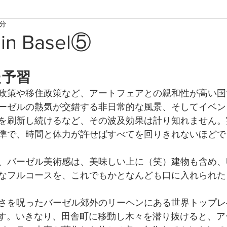
2分
たからものforおくりもの2020
たからものforおくりもの2021
 in Basel⑤
たからものforおくりもの2024
たからものforおくりもの20
た予習
政策や移住政策など、アートフェアとの親和性が高い国
ーゼルの熱気が交錯する非日常的な風景、そしてイベン
を刷新し続けるなど、その波及効果は計り知れません。
準で、時間と体力が許せばすべてを回りきれないほどで
、バーゼル美術感は、美味しい上に（笑）建物も含め、
なフルコースを、これでもかとなんども口に入れられた
さを呪ったバーゼル郊外のリーヘンにある世界トップレ
eyelerです。いきなり、田舎町に移動し木々を潜り抜けると