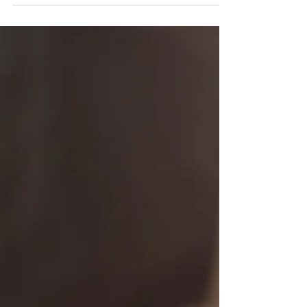
Ali Uchida さんです。 写真の展覧会は、まだまだ難しいな
と感じた数年前の個展がありましたが、その面白さは時代
を超えたものになっていることを実感しました。 もはや、
現像室などを設けることすら難しい世界ですが、それはそ
れ、デジタルカメラのおかげで、PC上でさまざまなコ...