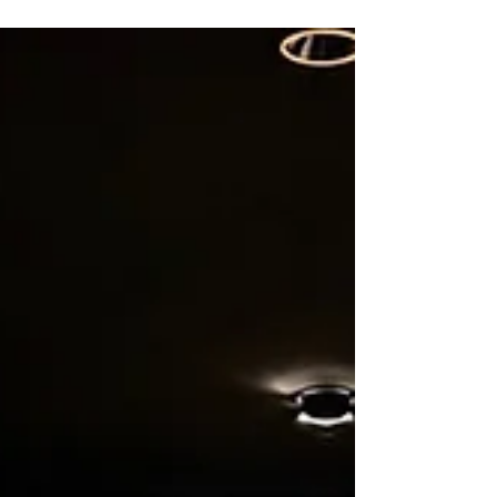
現代の日本画に注目しています。師弟制度が色濃かった陶
や磁やガラスに見受けられていた「○○でなければならぬ」
というところが少なからず、顔をのぞかせる世界が、日本
画にももしかしたらあったのかもしれない、目に見えない
呪縛と言いますか。 絵画は描かれているものだけでなく、
何に描かれているのか、どのような手順で画面が作られて
いるのかに目を向けると、作品の見え方はどんどん変わり
ます。 例えば、木下めいこさんの作品では、二つのものに
注目してみようと思います。杉板という支持体とサイアノ
タイプという技法。 杉板は、古くは杉戸絵などにも用いら
れてきた素材です。杉戸絵は、杉板に絵を描いた間仕切り
であり、建築の中に置かれ、日々の移動や視線の中で見ら
れてきました。紙や絹のように均質な面ではなく、杉板に
は木目があります。年輪があり、節があり、一本の木が成
長してきた方向があります。 杉板の木目を横にすること
で、時の流れを感じさせると木下さん。 今回取り上げる作
品では、その木目が縦ではなく横に用いられています。木
が上へ伸びていく方向をそのまま見せるのではなく、横へ
流すことで、木