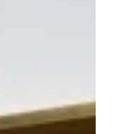
かまで考えて来られる方は、あまり多くないかもしれませ
ん。 夕暮れのひまわり ところで、設営のとき、木下さんは
会場を見ながら、窓まわりについても気にされていまし
た。可動壁で窓をすべて覆うのではなく、窓が見える部分
を残してほしい、と言われました。外とのつながりが残る
ようにしたい。その判断が、いかにも木下さんらしいと思
うのです。「GARDEN」という個展タイトルが、花のため
だけにあるのではないことも、そこに表れています。 これ
まで大きくご紹介していない作品の中に、孔雀の作品があ
ります。 これが、実に華やかです。孔雀や人喰鳥という題
材そのものに装飾性があります。羽の色、金泥や銀泥の
光、画面の密度をあげます。近づくと細部が目に入り、少
し離れると画