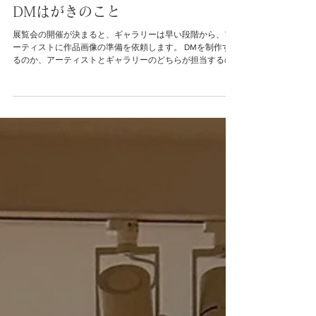
ひとりごと
DMはがきのこと
展覧会の開催が決まると、ギャラリーは早い段階から、ア
ーティストに作品画像の準備を依頼します。 DMを制作す
るのか、アーティストとギャラリーのどちらが担当するの
かを相談し、展覧会を代表する画像を選びます。そこから
デザイン、印刷、ウェブサイトへの掲載、ゲストや報道機
関への案内へと進みます。 一枚のはがきが届くまでには、
アーティストとギャラリーの双方に、相応の準備がありま
す。 BIOMEでは、比較的早い時期に、展覧会ごとの紙の
DMをやめました。印刷したものが余り、住所不明で返送さ
れてきたはがきを、最後には破棄しなければならない。そ
のことが、どうにも忍びなかったからです。 展覧会の案内
は、DMの形式を維持して、ウェブサイト、メールマガジ
ン、SNSにて利活用しました。ただ、5月に御影へ移転した
今年は、新しい場所のお知らせも兼ねて、紙のDMを一時的
に復活させています。 久しぶりに制作してみると、紙には
紙の存在感があることも、あらためて感じます。日本ダイ
レクトメール協会の「DMメディア実態調査2024」では、
本人宛てDMの74.3％が開封または閲読され、20.